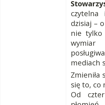
Stowarzy
czytelna 
dzisiaj – 
nie tylko
wymiar 
posługiw
mediach s
Zmieniła s
się to, co
Od czter
płomień. 