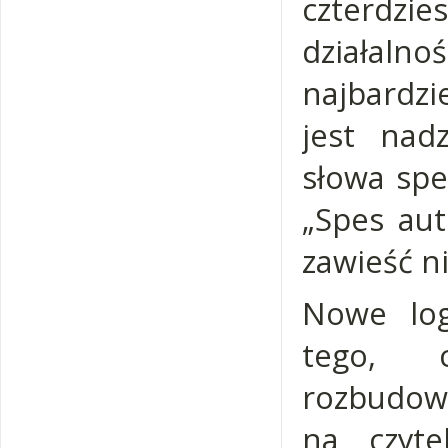
czterdz
działalno
najbardzi
jest nad
słowa spe
„Spes aut
zawieść n
Nowe log
tego, c
rozbudow
na czyte