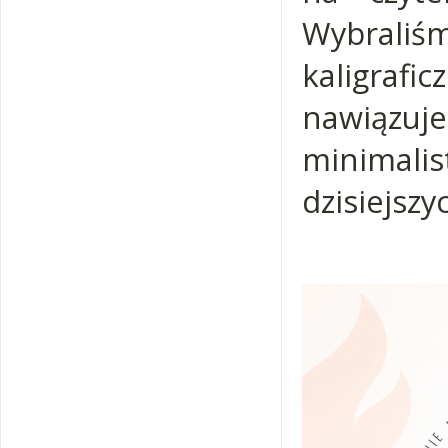
Wybrali
kaligrafi
nawiązuje
minimali
dzisiejsz