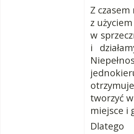
Z czasem 
z użyciem 
w sprzecz
i działa
Niepełn
jednoki
otrzymuje
tworzyć w
miejsce i 
Dlatego