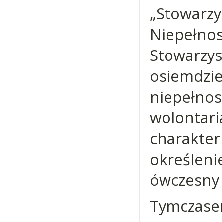
„Stow
Niepeł
Stowarzy
osiemdz
niepełnos
wolontar
charakt
określen
ówczesny 
Tymczase