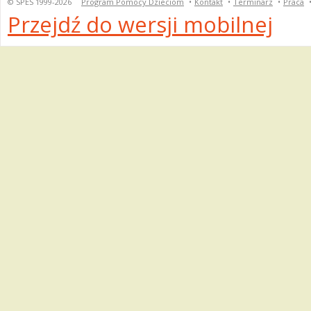
© SPES 1999-2026
Program Pomocy Dzieciom
•
Kontakt
•
Terminarz
•
Praca
Przejdź do wersji mobilnej