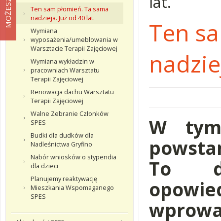
lat.
Ten sam płomień. Ta sama
nadzieja. Już od 40 lat.
Ten sa
Wymiana
wyposażenia/umeblowania w
Warsztacie Terapii Zajęciowej
nadziej
Wymiana wykładzin w
pracowniach Warsztatu
Terapii Zajęciowej
Renowacja dachu Warsztatu
Terapii Zajęciowej
Walne Zebranie Członków
W tym
SPES
Budki dla dudków dla
powsta
Nadleśnictwa Gryfino
Nabór wniosków o stypendia
To d
dla dzieci
Planujemy reaktywację
opowie
Mieszkania Wspomaganego
SPES
wprowa