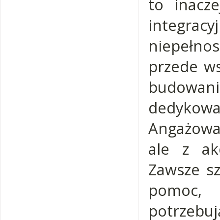
to inacze
integ
niepełnos
przede ws
budowani
dedykowa
Angażowal
ale z a
Zawsze sz
pomoc, 
potrzebu