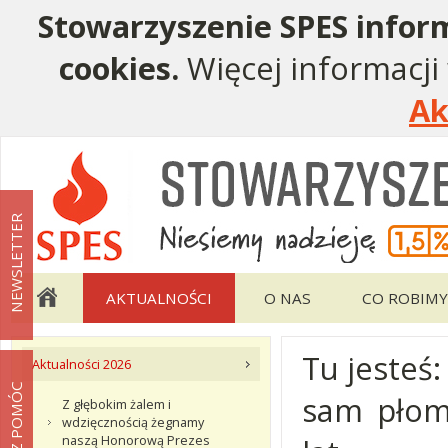
Stowarzyszenie SPES inform
cookies.
Więcej informacji
Ak
Menu pomocnicze
Menu główne
NEWSLETTER
AKTUALNOŚCI
O NAS
CO ROBIMY
Tu jesteś
Menu podstrony Aktualności
Aktualności 2026
MOŻESZ POMÓC
sam płomi
Z głębokim żalem i
wdzięcznością żegnamy
naszą Honorową Prezes