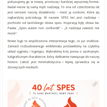
pokazujemy go w nowej, prostszej i bardziej wyrazistej formie.
Nadal niesie tę samą myśl: nadzieję. To ona od czterdziestu lat
jest sensem naszej działalności – nieść ją osobom, które jej
najbardziej potrzebują. W nazwie SPES też jest nadzieja –
pochodzi od łacińskiego słowa spes. Inspiracją były słowa św.
Pawła: „Spes autem non confundit” – „A nadzieja zawieść nie
może”.
Nowe logo to współczesna interpretacja tego, co już znaliście.
Zamiast rozbudowanego emblematu postawiliśmy na czytelny
układ sygnetu i logotypu. Wybraliśmy krój pisma o spokojnym,
kaligraficznym charakterze, który delikatnie nawiązuje do naszej
historii. Całość jest minimalistyczna i lepiej sprawdza się w
dzisiejszych mediach.