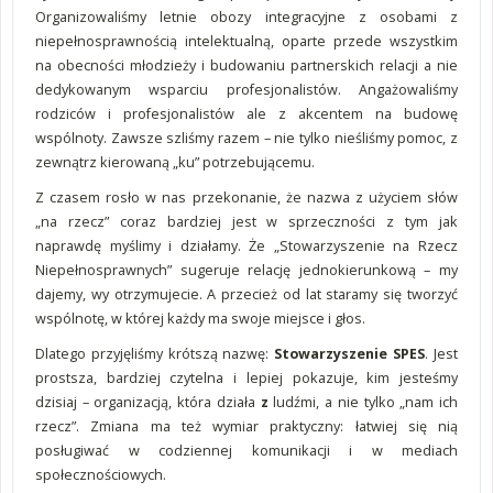
Organizowaliśmy letnie obozy integracyjne z osobami z
niepełnosprawnością intelektualną, oparte przede wszystkim
na obecności młodzieży i budowaniu partnerskich relacji a nie
dedykowanym wsparciu profesjonalistów. Angażowaliśmy
rodziców i profesjonalistów ale z akcentem na budowę
wspólnoty. Zawsze szliśmy razem – nie tylko nieśliśmy pomoc, z
zewnątrz kierowaną „ku” potrzebującemu.
Z czasem rosło w nas przekonanie, że nazwa z użyciem słów
„na rzecz” coraz bardziej jest w sprzeczności z tym jak
naprawdę myślimy i działamy. Że „Stowarzyszenie na Rzecz
Niepełnosprawnych” sugeruje relację jednokierunkową – my
dajemy, wy otrzymujecie. A przecież od lat staramy się tworzyć
wspólnotę, w której każdy ma swoje miejsce i głos.
Dlatego przyjęliśmy krótszą nazwę:
Stowarzyszenie SPES
. Jest
prostsza, bardziej czytelna i lepiej pokazuje, kim jesteśmy
dzisiaj – organizacją, która działa
z
ludźmi, a nie tylko „nam ich
rzecz”. Zmiana ma też wymiar praktyczny: łatwiej się nią
posługiwać w codziennej komunikacji i w mediach
społecznościowych.