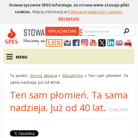
Stowarzyszenie SPES informuje, że strona www stosuje pliki
cookies.
Więcej informacji w
Polityce prywatności i cookies
.
Akceptuje
.
Wyszukiwarka
WPŁACAM DAR
Menu pomocnicze
Menu główne
MENU
Tu jesteś:
Strona główna
»
Aktualności
»
Ten sam płomień. Ta
sama nadzieja. Już od 40 lat.
Ten sam płomień. Ta sama
nadzieja. Już od 40 lat.
10.06.2026