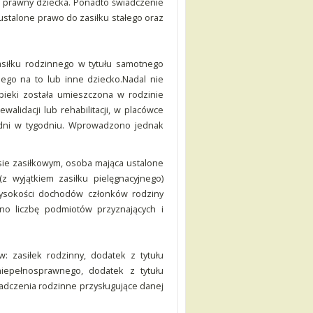
n prawny dziecka. Ponadto świadczenie
stalone prawo do zasiłku stałego oraz
siłku rodzinnego w tytułu samotnego
ego na to lub inne dziecko.Nadal nie
pieki została umieszczona w rodzinie
walidacji lub rehabilitacji, w placówce
 dni w tygodniu. Wprowadzono jednak
ie zasiłkowym, osoba mająca ustalone
 wyjątkiem zasiłku pielęgnacyjnego)
wysokości dochodów członków rodziny
o liczbę podmiotów przyznających i
: zasiłek rodzinny, dodatek z tytułu
 niepełnosprawnego, dodatek z tytułu
iadczenia rodzinne przysługujące danej