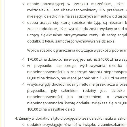
osobie pozostającej w związku małżeńskim, jeżeli
rodzicielskiej, jest ubezwłasnowolniony lub przebywa
miesięcy i dziecko nie ma zasądzonych alimentów od tej o
osoba ucząca się, której rodzice nie żyją, są nieznani
zostało oddalone, jeżeli wyrok sądu został wydany przed 
uczącą się.Aktualnie otrzymywanie renty lub renty socj
dodatku z tytułu samotnego wychowywania dziecka.
Wprowadzono ograniczenia dotyczące wysokości pobiera
170,00 zł na dziecko, nie więcej jednak niż 340,00 zł na wszy
w przypadku samotnego wychowywania dziecka le
niepełnosprawności lub znacznym stopniu niepełnospra
80,00 zł na dziecko, nie więcej jednak niż o 160,00 zł na wsz
w sytuacji gdy dochód rodziny netto nie przekracza w przel
przypadku, gdy członkiem rodziny jest dziecko
niepełnosprawności lub orzeczeniem o znacz
niepełnosprawności), kwotę dodatku zwiększa się o 50,00 
100,00 zł na wszystkie dzieci
Zmiany w dodatku z tytułu podjęcia przez dziecko nauki w szk
dodatek przysługuje również w związku z zamieszkaniem 