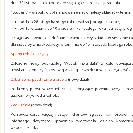
dnia 30 listopada roku poprzedzającego rok realizacji zadania.
"Student" - wnioski o dofinansowanie nauki należy składać w termini
od 1 do 28 lutego każdego roku realizacji programu oraz,
od 10 września do 10 października każdego roku realizacji pro
"Pitagoras" - wnioski o dofinansowanie należy składać w siedzibie O
dla siedziby wnioskodawcy, w terminie do 15 listopada każdego roku
Sprzęt rehabilitacyjny
Założono nowy podkatalog “Wózek inwalidzki” w celu łatwiejsze
uzyskania pomocy finansowej w zakupie wózka inwalidzkiego i wózk
Zaburzenia psychiczne a prawo
(nowy dział)
Podajemy podstawowe informacje dotyczące przymusowego lecze
uzależnionych od alkoholu.
Zadłużenia
(nowy dział)
Ponieważ coraz więcej naszych klientów zgłasza nam problem 
informacje dotyczące uprawnień wierzyciela, działań komorni
współmałżonka.