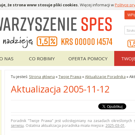
je, że strona www stosuje pliki cookies.
Więcej informacji w
Polityce pr
WPŁ
Wys
O NAS
CO ROBIMY
OFERTA POMOCY
TWOJ
Tu jesteś:
Strona główna
»
Twoje Prawa
»
Aktualizacje Poradnika
»
Akt
Aktualizacja 2005-11-12
Poradnik "Twoje Prawa" jest udostępniany na zasadach określonych
serwisu
. Ostatnia aktualizacja poradnika miała miejsce:
2025-03-01
.