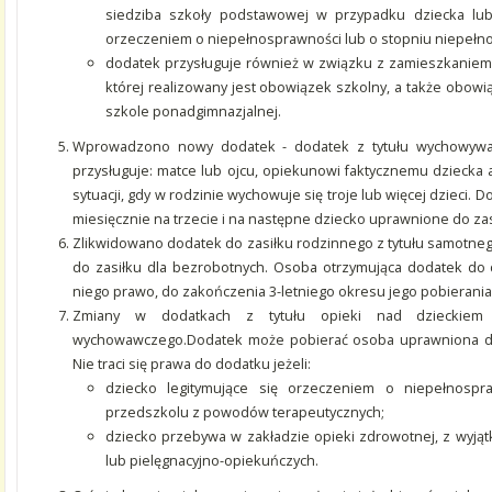
siedziba szkoły podstawowej w przypadku dziecka lub 
orzeczeniem o niepełnosprawności lub o stopniu niepełn
dodatek przysługuje również w związku z zamieszkaniem 
której realizowany jest obowiązek szkolny, a także obow
szkole ponadgimnazjalnej.
Wprowadzono nowy dodatek - dodatek z tytułu wychowywani
przysługuje: matce lub ojcu, opiekunowi faktycznemu dzieck
sytuacji, gdy w rodzinie wychowuje się troje lub więcej dzieci. 
miesięcznie na trzecie i na następne dziecko uprawnione do za
Zlikwidowano dodatek do zasiłku rodzinnego z tytułu samotneg
do zasiłku dla bezrobotnych. Osoba otrzymująca dodatek do 
niego prawo, do zakończenia 3-letniego okresu jego pobierania,
Zmiany w dodatkach z tytułu opieki nad dzieckiem
wychowawczego.Dodatek może pobierać osoba uprawniona do r
Nie traci się prawa do dodatku jeżeli:
dziecko legitymujące się orzeczeniem o niepełnosp
przedszkolu z powodów terapeutycznych;
dziecko przebywa w zakładzie opieki zdrowotnej, z wyją
lub pielęgnacyjno-opiekuńczych.