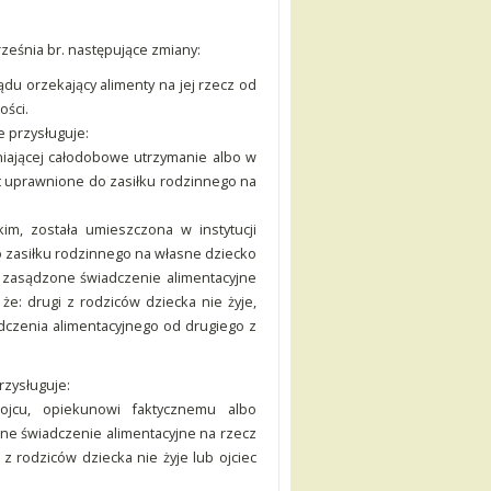
ześnia br. następujące zmiany:
du orzekający alimenty na jej rzecz od
ości.
ie przysługuje:
niającej całodobowe utrzymanie albo w
st uprawnione do zasiłku rodzinnego na
im, została umieszczona w instytucji
 zasiłku rodzinnego na własne dziecko
o zasądzone świadczenie alimentacyjne
że: drugi z rodziców dziecka nie żyje,
adczenia alimentacyjnego od drugiego z
rzysługuje:
ojcu, opiekunowi faktycznemu albo
ne świadczenie alimentacyjne na rzecz
z rodziców dziecka nie żyje lub ojciec