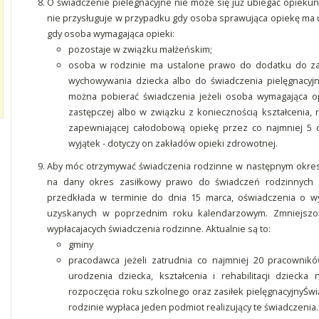
O świadczenie pielegnacyjne nie może się już ubiegać opieku
nie przysługuje w przypadku gdy osoba sprawująca opiekę ma u
gdy osoba wymagająca opieki:
pozostaje w związku małżeńskim;
osoba w rodzinie ma ustalone prawo do dodatku do za
wychowywania dziecka albo do świadczenia pielęgnacyjn
można pobierać świadczenia jeżeli osoba wymagająca o
zastępczej albo w związku z koniecznością kształcenia, re
zapewniającej całodobową opiekę przez co najmniej 5
wyjątek - dotyczy on zakładów opieki zdrowotnej.
Aby móc otrzymywać świadczenia rodzinne w następnym okres
na dany okres zasiłkowy prawo do świadczeń rodzinnych (z
przedkłada w terminie do dnia 15 marca, oświadczenia o 
uzyskanych w poprzednim roku kalendarzowym. Zmniejszon
wypłacajacych świadczenia rodzinne. Aktualnie są to:
gminy
pracodawca jeżeli zatrudnia co najmniej 20 pracowników
urodzenia dziecka, kształcenia i rehabilitacji dziecka
rozpoczęcia roku szkolnego oraz zasiłek pielęgnacyjnyŚw
rodzinie wypłaca jeden podmiot realizujący te świadczenia.