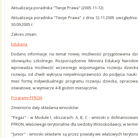
Aktualizacja poradnika "Twoje Prawa" (2005-11-12)
Aktualizacja poradnika "Twoje Prawa" z dnia 12.11.2005 uwzględnia
30.09.2005 r.
Zakres zmian:
Edukacja
Dodano informacje na temat nowej możliwości przygotowania dz
obowiązku szkolnego. Rozporządzenie Ministra Edukacji Narodowe
wprowadza możliwość wczesnego wspomagania rozwoju dziecka,
rozwoju od chwili wykrycia niepełnosprawności do podjęcia nau
mieć formę indywidualnego programu rozwoju dziecka, opracowa
oświatowe, w wymiarze 4-8 godzin miesięcznie.
Programy PFRON
Zmieniono daty składania wniosków:
"Pegaz" - w Module I, obszarach: A, B, C - wnioski o dofinansowan
PFRON, właściwego terytorialnie dla siedziby Wnioskodawcy, w termin
"Junior" - wnioski składane są przez powiaty we właściwych teryto