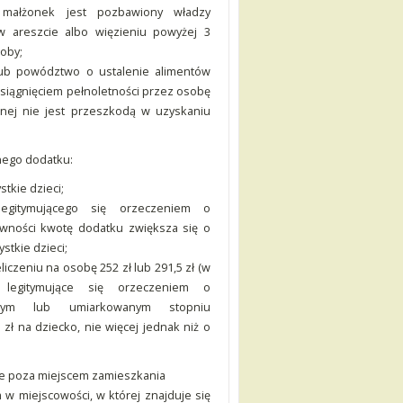
 małżonek jest pozbawiony władzy
 w areszcie albo więzieniu powyżej 3
soby;
 lub powództwo o ustalenie alimentów
osiągnięciem pełnoletności przez osobę
alnej nie jest przeszkodą w uzyskaniu
nego dodatku:
stkie dzieci;
gitymującego się orzeczeniem o
wności kwotę dodatku zwiększa się o
ystkie dzieci;
iczeniu na osobę 252 zł lub 291,5 zł (w
 legitymujące się orzeczeniem o
nym lub umiarkowanym stopniu
zł na dziecko, nie więcej jednak niż o
ole poza miejscem zamieszkania
w miejscowości, w której znajduje się