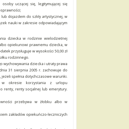
osoby uczącej się, legitymującej się
osprawności;
lub dojazdem do szkły artystycznej, w
iązek nauki w zakresie odpowiadającym
a dziecka w rodzinie wielodzietnej
a albo opiekunowi prawnemu dziecka, w
Dodatek przysługuje w wysokości 50,00 zł
siłku rodzinnego.
o wychowywania dziecka i utraty prawa
dnia 31 sierpnia 2005 r. zachowuje do
 jeżeli spełnia dotychczasowe warunki.
 w okresie korzystania z urlopu
enty, renty socjalnej lub emerytury.
rawności przebywa w żłobku albo w
tkiem zakładów opiekuńczo-leczniczych