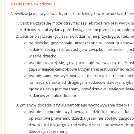
Zasiłki i inne świadczenia
Nowelizacja ustawy o świadczeniach rodzinnych wprowadziła od 1 wr
Osoba ucząca się może otrzymać zasiłek rodzinny jeśli wyrok są
rodziców został wydany przed osiągnięciem przez nią pełnoletn
Uściślono sytuacje, gdy zasiłek rodzinny nie przysługuje. I tak, n
na dziecko, gdy: zostało umieszczone w instytucji zapew
rodzinie zastępczej; pozostaje w związku małżeńskim; je
własne dziecko
osobie uczącej się, gdy: pozostaje w związku małżeńsk
zapewniającej całodobowe utrzymanie; jest uprawniona do
osobie samotnie wychowującej dziecko jeżeli nie został
na rzecz dziecka od drugiego z rodziców dziecka, chyba 
ojciec dziecka jest nieznany, powództwo o ustalenie świ
rodziców zostało oddalone.
Zmiany w dodatku z tytułu samotnego wychowywania dziecka. P
osobie samotnie wychowującej dziecko: matce lub 
opiekunowi prawnemu dziecka, jeżeli nie zostało zasądzo
dziecka od drugiego z rodziców dziecka, ponieważ: drugi 
dziecka jest nieznany;