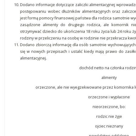
Dodano informacje dotyczące zaliczki alimentacyjnej wprowadzo
postępowaniu wobec dłużników alimentacyjnych oraz zaliczce a
jest formą pomocy finansowej państwa dla rodzica samotnie wyc
zasądzone alimenty do drugiego rodzica, ale komornik 
otrzymywać dziecko do ukończenia 18 roku życia lub 24 roku życ
rodziny w przeliczeniu na osobę w rodzinie nie przekracza kwoty
Dodano zbiorczą informację dla osób samotnie wychowujących dz
się w nowych przepisach i ustalić kiedy mają prawo do zasiłk
alimentacyjnej.
dochód netto na członka rodzi
alimenty
orzeczone, ale nie wyegzekwowane przez komornika lu
orzeczone i wypłacone
nieorzeczone, bo:
rodzic nie żyje
ojciec nieznany
powództwo oddalone