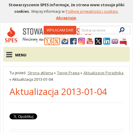
Stowarzyszenie SPES informuje, że strona www stosuje pliki
cookies.
Więcej informacji w
Polityce prywatności i cookies
.
Akceptuje
.
Wyszukiwarka
WPŁACAM DAR
Menu pomocnicze
Menu główne
MENU
Tu jesteś:
Strona główna
»
Twoje Prawa
»
Aktualizacje Poradnika
»
Aktualizacja 2013-01-04
Aktualizacja 2013-01-04