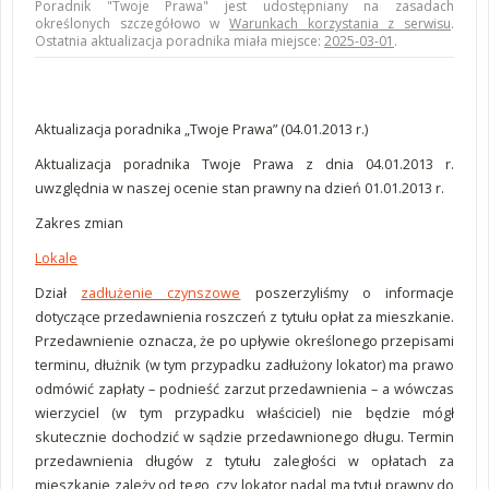
Poradnik "Twoje Prawa" jest udostępniany na zasadach
określonych szczegółowo w
Warunkach korzystania z serwisu
.
Ostatnia aktualizacja poradnika miała miejsce:
2025-03-01
.
Aktualizacja poradnika „Twoje Prawa” (04.01.2013 r.)
Aktualizacja poradnika Twoje Prawa z dnia 04.01.2013 r.
uwzględnia w naszej ocenie stan prawny na dzień 01.01.2013 r.
Zakres zmian
Lokale
Dział
zadłużenie czynszowe
poszerzyliśmy o informacje
dotyczące przedawnienia roszczeń z tytułu opłat za mieszkanie.
Przedawnienie oznacza, że po upływie określonego przepisami
terminu, dłużnik (w tym przypadku zadłużony lokator) ma prawo
odmówić zapłaty – podnieść zarzut przedawnienia – a wówczas
wierzyciel (w tym przypadku właściciel) nie będzie mógł
skutecznie dochodzić w sądzie przedawnionego długu. Termin
przedawnienia długów z tytułu zaległości w opłatach za
mieszkanie zależy od tego, czy lokator nadal ma tytuł prawny do