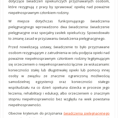
dotyczące świadczeń opiekuńczych przyznawanych osobom,
które rezygnują z pracy by sprawować opiekę nad poważnie
niepełnosprawnym członkiem rodziny.
W miejsce dotychczas funkcjonującego świadczenia
pielęgnacyjnego wprowadzono dwa świadczenia: świadczenie
pielęgnacyjne oraz specjalny zasiłek opiekuńczy. Spowodowało
to zmianę zasad w przyzawaniu świadczenia pielęgnacyjnego.
Przed nowelizacją ustawy, świadczenie to było przyznawane
osobom rezygnującym z zatrudnienia w celu podjęcia opieki nad
poważnie niepełnosprawnym członkiem rodziny legitymującym
się orzeczeniem o niepełnosprawności łącznie ze wskazaniami:
konieczności stałej lub długotrwałej opieki lub pomocy innej
osoby w związku ze znacznie ograniczoną możliwością
samodzielnej egzystencji oraz konieczności stałego
współudziału na co dzień opiekuna dziecka w procesie jego
leczenia, rehabilitacji i edukacji, albo orzeczeniem o znacznym
stopniu niepełnosprawności bez względu na wiek powstania
niepełnosprawności.
Obecnie kryterium do przyznania
świadczenia pielęgnacyjnego