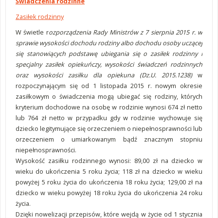
Świadczenia rodzinne
Zasiłek rodzinny
W świetle r
ozporządzenia Rady Ministrów z 7 sierpnia 2015 r. w
sprawie wysokości dochodu rodziny albo dochodu osoby uczącej
się stanowiących podstawę ubiegania się o zasiłek rodzinny i
specjalny zasiłek opiekuńczy, wysokości świadczeń rodzinnych
oraz wysokości zasiłku dla opiekuna (Dz.U. 2015.1238)
w
rozpoczynającym się od 1 listopada 2015 r. nowym okresie
zasiłkowym o świadczenia mogą ubiegać się rodziny, których
kryterium dochodowe na osobę w rodzinie wynosi 674 zł netto
lub 764 zł netto w przypadku gdy w rodzinie wychowuje się
dziecko legitymujące się orzeczeniem o niepełnosprawności lub
orzeczeniem o umiarkowanym bądź znacznym stopniu
niepełnosprawności.
Wysokość zasiłku rodzinnego wynosi: 89,00 zł na dziecko w
wieku do ukończenia 5 roku życia; 118 zł na dziecko w wieku
powyżej 5 roku życia do ukończenia 18 roku życia; 129,00 zł na
dziecko w wieku powyżej 18 roku życia do ukończenia 24 roku
życia.
Dzięki nowelizacji przepisów, które wejdą w życie od 1 stycznia