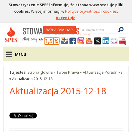
Stowarzyszenie SPES informuje, że strona www stosuje pliki
cookies.
Więcej informacji w
Polityce prywatności i cookies
.
Akceptuje
.
Wyszukiwarka
WPŁACAM DAR
Menu pomocnicze
Menu główne
MENU
Tu jesteś:
Strona główna
»
Twoje Prawa
»
Aktualizacje Poradnika
»
Aktualizacja 2015-12-18
Aktualizacja 2015-12-18