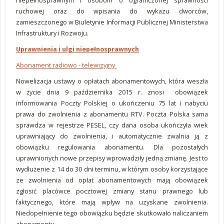
niepełnosprawnym i osobom o ograniczonej sprawności
ruchowej oraz do wpisania do wykazu dworców,
zamieszczonego w Biuletynie Informacji Publicznej Ministerstwa
Infrastruktury i Rozwoju.
Uprawnienia i ulgi niepełnosprawnych
Abonament radiowo - telewizyjny
Nowelizacja ustawy o opłatach abonamentowych, która weszła
w życie dnia 9 października 2015 r. znosi obowiązek
informowania Poczty Polskiej o ukończeniu 75 lat i nabyciu
prawa do zwolnienia z abonamentu RTV. Poczta Polska sama
sprawdza w rejestrze PESEL, czy dana osoba ukończyła wiek
uprawniający do zwolnienia, i automatycznie zwalnia ją z
obowiązku regulowania abonamentu. Dla pozostałych
uprawnionych nowe przepisy wprowadziły jedną zmianę. Jest to
wydłużenie z 14 do 30 dni terminu, w którym osoby korzystające
ze zwolnienia od opłat abonamentowych mają obowiązek
zgłosić placówce pocztowej zmiany stanu prawnego lub
faktycznego, które mają wpływ na uzyskane zwolnienia.
Niedopełnienie tego obowiązku będzie skutkowało naliczaniem