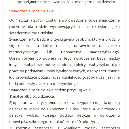
ponadgimnazjalnej - wynosi 63 zł miesięcznie na dziecko.
Świadczenie rodzicielskie
Od 1 stycznia 2016 r. zostanie wprowadzone nowe świadczenie
rodzinne dla rodzin wychowujących dzieci określone jako
świadczenie rodzicielskie.
Świadczenie to będzie przysługiwało osobom, którym urodziło
się dziecko, a które nie są uprawnione do zasiłku
macierzyńskiego lub uposażenia macierzyńskiego.
Uprawnionymi do pobierania tego świadczenia będą między
innymi: osoby bezrobotne, studenci, rolnicy, osoby wykonujące
prace na podstawie umów cywilnoprawnych, osoby zatrudnione
lub prowadzące pozarolniczą działalność gospodarczą, jeśli nie
będą pobierały zasiłku macierzyńskiego.
Świadczenie rodzicielskie będzie przysługiwało:
1) matce albo ojcu dziecka,
2) opiekunowi faktycznemu dziecka w przypadku objęcia opieką
dziecka w wieku do ukończenia 7 roku życia, a w przypadku
dziecka, wobec którego podjęto decyzję o odroczeniu
obowiązku szkolnego - do ukończenia 10 roku życia;
3) rodzinie zastępczej, z wyjątkiem rodziny zastępczej