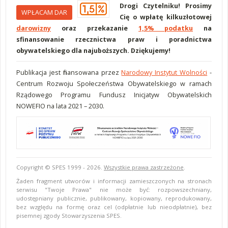
Drogi Czytelniku! Prosimy
WPŁACAM DAR
Cię o wpłatę kilkuzłotowej
darowizny
oraz przekazanie
1,5% podatku
na
sfinansowanie rzecznictwa praw i poradnictwa
obywatelskiego dla najuboższych. Dziękujemy!
Publikacja jest finansowana przez
Narodowy Instytut Wolności
-
Centrum Rozwoju Społeczeństwa Obywatelskiego w ramach
Rządowego Programu Fundusz Inicjatyw Obywatelskich
NOWEFIO na lata 2021 – 2030.
Copyright © SPES 1999 - 2026.
Wszystkie prawa zastrzeżone
.
Żaden fragment utworów i informacji zamieszczonych na stronach
serwisu "Twoje Prawa" nie może być: rozpowszechniany,
udostępniany publicznie, publikowany, kopiowany, reprodukowany,
bez względu na formę oraz cel (odpłatnie lub nieodpłatnie), bez
pisemnej zgody Stowarzyszenia SPES.