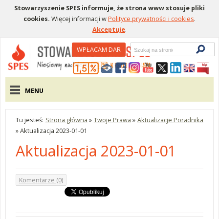
Stowarzyszenie SPES informuje, że strona www stosuje pliki
cookies.
Więcej informacji w
Polityce prywatności i cookies
.
Akceptuje
.
Wyszukiwarka
WPŁACAM DAR
Menu pomocnicze
Menu główne
MENU
Tu jesteś:
Strona główna
»
Twoje Prawa
»
Aktualizacje Poradnika
»
Aktualizacja 2023-01-01
Aktualizacja 2023-01-01
Komentarze (0)